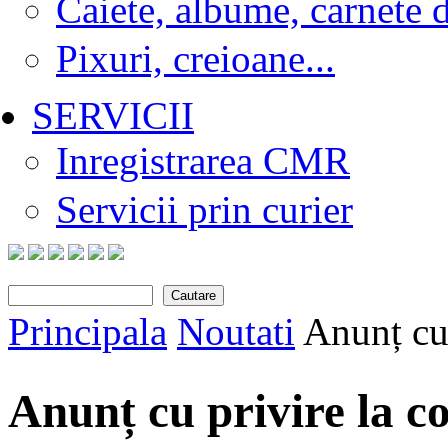
Caiete, albume, carnete 
Pixuri, creioane...
SERVICII
Inregistrarea CMR
Servicii prin curier
Cautare
Search form
Principala
Noutati
Anunț cu 
You are here
Anunț cu privire la c