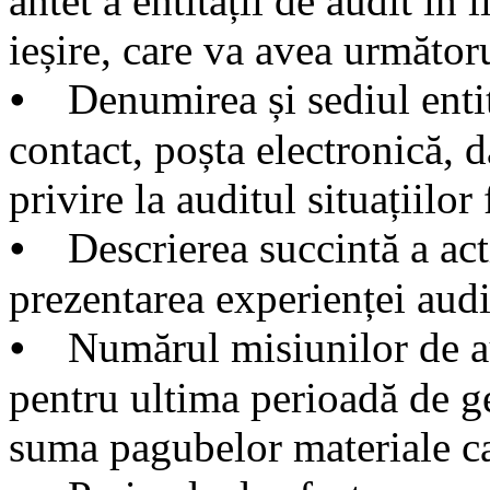
antet a entității de audit î
ieșire, care va avea următor
⦁ Denumirea și sediul entită
contact, poșta electronică, 
privire la auditul situațiil
⦁ Descrierea succintă a activ
prezentarea experienței audi
⦁ Numărul misiunilor de audi
pentru ultima perioadă de g
suma pagubelor materiale ca