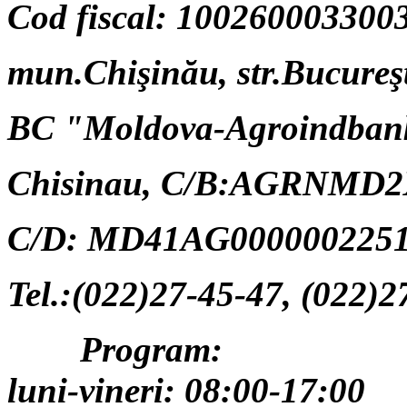
Cod fiscal: 100260003300
mun.Chişinău, str.Bucureşt
BC "Moldova-Agroindban
Chisinau,
C/B:AGRNMD2
C/D: MD41AG0000002251
Tel.:(022)27-45-47, (022)2
Program:
luni-vineri: 08:00-17:00