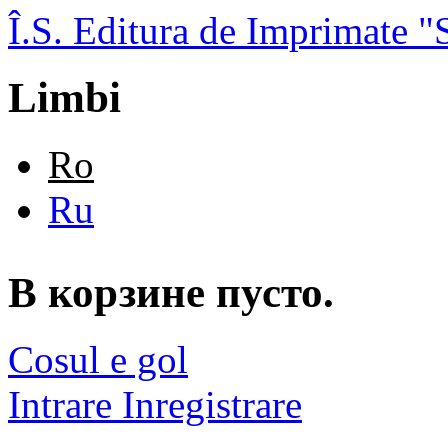
Skip to main content
Î.S. Editura de Imprimate
Limbi
Ro
Ru
В корзине пусто.
Cosul e gol
Intrare
Inregistrare