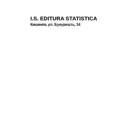
I.S. EDITURA STATISTICA
КЛИЕНТАМ
Кишинёв, ул. Букурешть, 34
О компании
022-275391
Товары
ТЕЛ./ФАКС:
FAQ