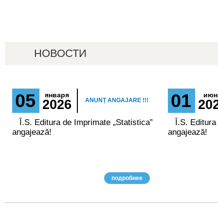
НОВОСТИ
05
01
января
июн
ANUNȚ ANGAJARE !!!
2026
20
Î.S. Editura de Imprimate „Statistica”
Î.S. Editura
angajează!
angajează!
подробнее