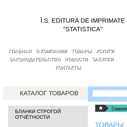
Перейти к основному содержанию
Î.S. EDITURA DE IMPRIMATE
"STATISTICA"
ГЛАВНАЯ
О КОМПАНИИ
ТОВАРЫ
УСЛУГИ
ЗАКОНОДАТЕЛЬСТВО
НОВОСТИ
ЗАКУПКИ
КОНТАКТЫ
Поиск
КАТАЛОГ ТОВАРОВ
Форма поис
Вы здесь
Главная
БЛАНКИ СТРОГОЙ
ОТЧЁТНОСТИ
ТОВАРЫ