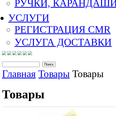
РУЧКИ, КАРАНДАШ
УСЛУГИ
РЕГИСТРАЦИЯ CMR
УСЛУГА ДОСТАВКИ
Поиск
Форма поиска
Главная
Товары
Товары
Вы здесь
Товары