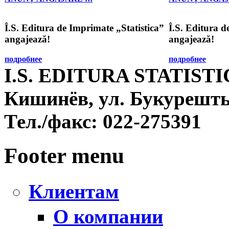
Î.S. Editura de Imprimate „Statistica”
Î.S. Editura d
angajează!
angajează!
подробнее
подробнее
I.S. EDITURA STATIST
Кишинёв, ул. Букурешть
Тел./факс:
022-275391
Footer menu
Клиентам
О компании