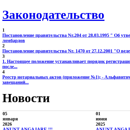
Законодательство
1
Постановление правительства Nr.204 от 28.03.1995 ″ Об у
ломбардов
2
Постановление правительства Nr. 1470 от 27.12.2001 "О веде
3
1. Настоящее положение устанавливает порядок регистрац
после...
4
Реестр нотариальных актов (приложение №1); - Альфавитн
завещаний...
Новости
05
01
января
июня
2026
2025
ANUNȚ ANGAJARE !!!
ANUNȚ ANGAJA