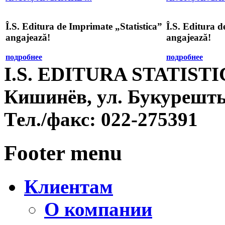
Î.S. Editura de Imprimate „Statistica”
Î.S. Editura d
angajează!
angajează!
подробнее
подробнее
I.S. EDITURA STATIST
Кишинёв, ул. Букурешть
Тел./факс:
022-275391
Footer menu
Клиентам
О компании