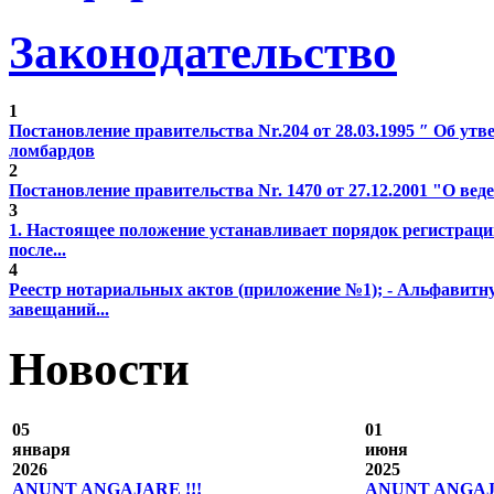
Законодательство
1
Постановление правительства Nr.204 от 28.03.1995 ″ Об у
ломбардов
2
Постановление правительства Nr. 1470 от 27.12.2001 "О веде
3
1. Настоящее положение устанавливает порядок регистрац
после...
4
Реестр нотариальных актов (приложение №1); - Альфавитн
завещаний...
Новости
05
01
января
июня
2026
2025
ANUNȚ ANGAJARE !!!
ANUNȚ ANGAJA