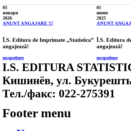
05
01
января
июня
2026
2025
ANUNȚ ANGAJARE !!!
ANUNȚ ANGAJA
Î.S. Editura de Imprimate „Statistica”
Î.S. Editura d
angajează!
angajează!
подробнее
подробнее
I.S. EDITURA STATIST
Кишинёв, ул. Букурешть
Тел./факс:
022-275391
Footer menu